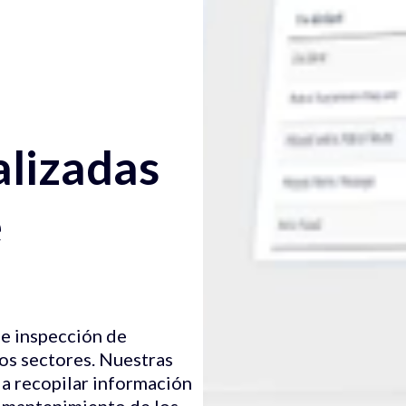
alizadas
e
de inspección de
os sectores. Nuestras
a recopilar información
el mantenimiento de los